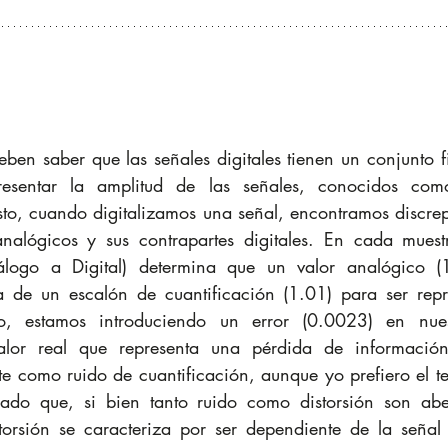
en saber que las señales digitales tienen un conjunto fi
resentar la amplitud de las señales, conocidos com
sto, cuando digitalizamos una señal, encontramos discrep
analógicos y sus contrapartes digitales. En cada muest
logo a Digital) determina que un valor analógico (1
a de un escalón de cuantificación (1.01) para ser repr
o, estamos introduciendo un error (0.0023) en nues
lor real que representa una pérdida de información.
como ruido de cuantificación, aunque yo prefiero el ter
dado que, si bien tanto ruido como distorsión son aber
storsión se caracteriza por ser dependiente de la señal 