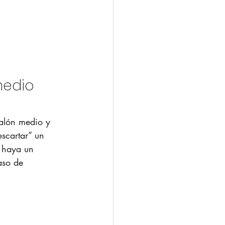
medio
alón 
medio
 y 
scartar” un 
 haya un 
aso de 