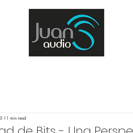
Home
About
Work
Blog
Audio Plugins
My Music
20
11 min read
ad de Bits - Una Perspe