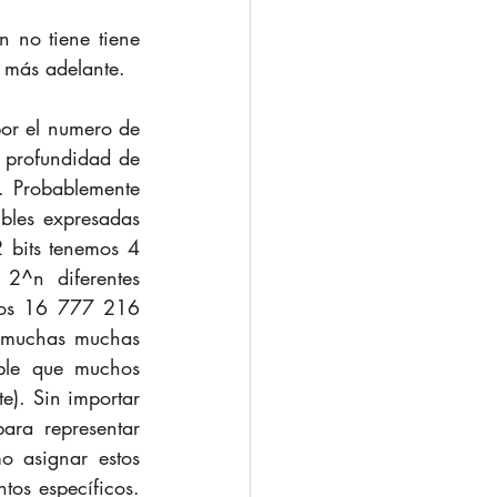
n no tiene tiene 
 más adelante.
or el numero de 
 profundidad de 
n. Probablemente 
les expresadas 
 bits tenemos 4 
^n diferentes 
mos 16 777 216 
 muchas muchas 
ble que muchos 
). Sin importar 
ra representar 
 asignar estos 
os específicos. 