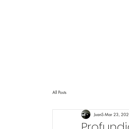
jdsierral@JuanSaudio.com
All Posts
JuanS
Mar 23, 20
Profundi