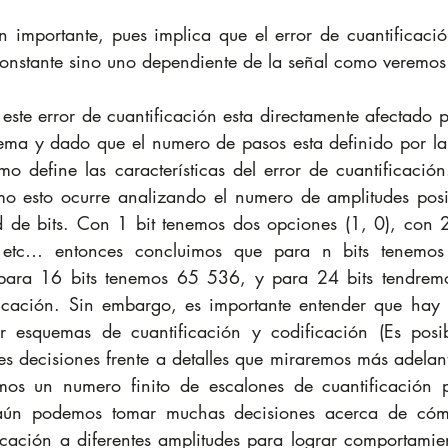
n importante, pues implica que el error de cuantificació
onstante sino uno dependiente de la señal como veremos
este error de cuantificación esta directamente afectado p
tema y dado que el numero de pasos esta definido por la
imo define las características del error de cuantificació
o esto ocurre analizando el numero de amplitudes posib
d de bits. Con 1 bit tenemos dos opciones (1, 0), con 2
etc… entonces concluimos que para n bits tenemos 2
 para 16 bits tenemos 65 536, y para 24 bits tendre
ficación. Sin embargo, es importante entender que hay
r esquemas de cuantificación y codificación (Es posi
s decisiones frente a detalles que miraremos más adelante
os un numero finito de escalones de cuantificación pa
 aún podemos tomar muchas decisiones acerca de cómo
icación a diferentes amplitudes para lograr comportamient