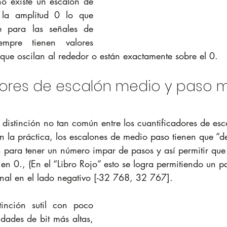
o existe un escalón de 
 la amplitud 0 lo que 
te para las señales de 
pre tienen valores 
 que oscilan al rededor o están exactamente sobre el 0.
dores de escalón medio y paso 
 distinción no tan común entre los cuantificadores de esc
En la práctica, los escalones de medio paso tienen que “de
 para tener un número impar de pasos y así permitir que
en 0., (En el “Libro Rojo” esto se logra permitiendo un p
onal en el lado negativo [-32 768, 32 767].
inción sutil con poco 
dades de bit más altas, 